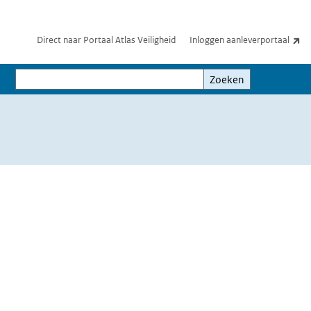
(e
Direct naar Portaal Atlas Veiligheid
Inloggen aanleverportaal
Zoeken
Zoeken