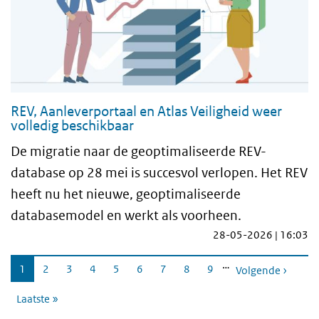
REV, Aanleverportaal en Atlas Veiligheid weer
volledig beschikbaar
De migratie naar de geoptimaliseerde REV-
database op 28 mei is succesvol verlopen. Het REV
heeft nu het nieuwe, geoptimaliseerde
databasemodel en werkt als voorheen.
28-05-2026 | 16:03
Paginering
…
Huidige
1
Pagina
2
Pagina
3
Pagina
4
Pagina
5
Pagina
6
Pagina
7
Pagina
8
Pagina
9
Volgende ›
pagina
Laatste »