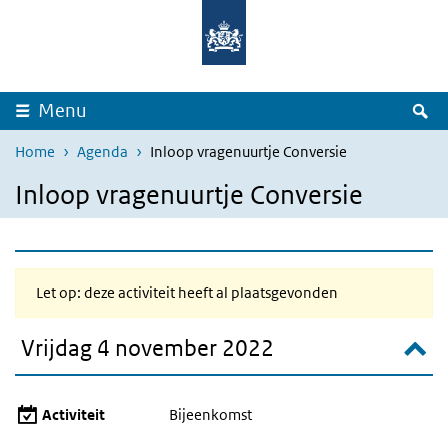
Overslaan en naar de inhoud gaan
Direct naar de hoofdnavigatie
Z
Menu
Home
Agenda
Inloop vragenuurtje Conversie
Inloop vragenuurtje Conversie
Let op: deze activiteit heeft al plaatsgevonden
Vrijdag 4 november 2022
Activiteit
Bijeenkomst