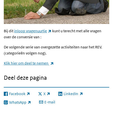
(externe link)
Bij dit
inloop vragenuurtje
kunt u terecht met alle vragen
over de conversie van :
De volgende serie van overgezette activiteiten naar het REV.
(categorieën volgen nog).
(externe link)
Klik hier om deel te nemen
Deel deze pagina
Facebook
X
LinkedIn
(externe link)
(externe link)
(externe link)
E-mail
WhatsApp
(externe link)