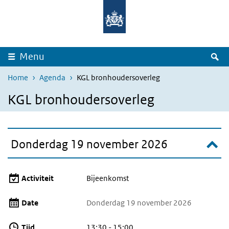
Overslaan en naar de inhoud gaan
Direct naar de hoofdnavigatie
Z
Menu
Home
Agenda
KGL bronhoudersoverleg
KGL bronhoudersoverleg
Donderdag 19 november 2026
Activiteit
Bijeenkomst
Date
Donderdag 19 november 2026
Tijd
13:30 - 15:00