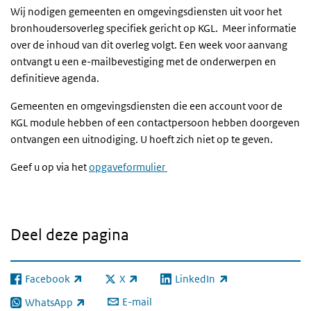
Wij nodigen gemeenten en omgevingsdiensten uit voor het
bronhoudersoverleg specifiek gericht op KGL. Meer informatie
over de inhoud van dit overleg volgt. Een week voor aanvang
ontvangt u een e-mailbevestiging met de onderwerpen en
definitieve agenda.
Gemeenten en omgevingsdiensten die een account voor de
KGL module hebben of een contactpersoon hebben doorgeven
ontvangen een uitnodiging. U hoeft zich niet op te geven.
Geef u op via het
opgaveformulier
Deel deze pagina
Facebook
X
LinkedIn
(externe link)
(externe link)
(externe link)
E-mail
WhatsApp
(externe link)