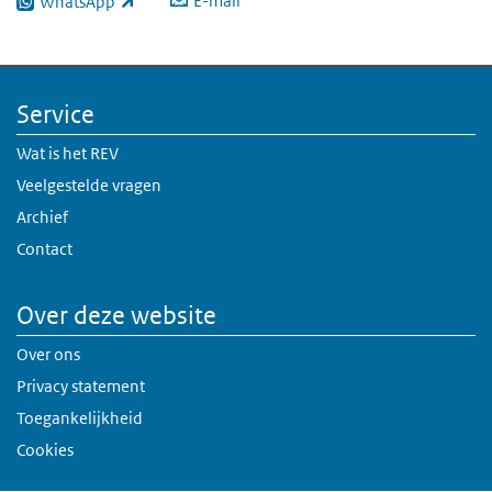
E-mail
WhatsApp
(externe link)
Service
Wat is het REV
Veelgestelde vragen
Archief
Contact
Over deze website
Over ons
Privacy statement
Toegankelijkheid
Cookies