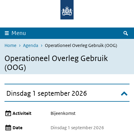
Overslaan en naar de inhoud gaan
Direct naar de hoofdnavigatie
Z
Menu
Home
Agenda
Operationeel Overleg Gebruik (OOG)
Operationeel Overleg Gebruik
(OOG)
Dinsdag 1 september 2026
Activiteit
Bijeenkomst
Date
Dinsdag 1 september 2026