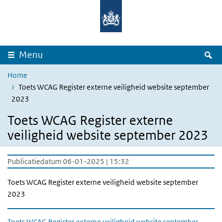
Overslaan en naar de inhoud gaan
Direct naar de hoofdnavigatie
Z
Menu
Home
Toets WCAG Register externe veiligheid website september
2023
Toets WCAG Register externe
veiligheid website september 2023
Publicatiedatum 06-01-2025 | 15:32
Toets WCAG Register externe veiligheid website september
2023
Toets WCAG Register externe veiligheid website september