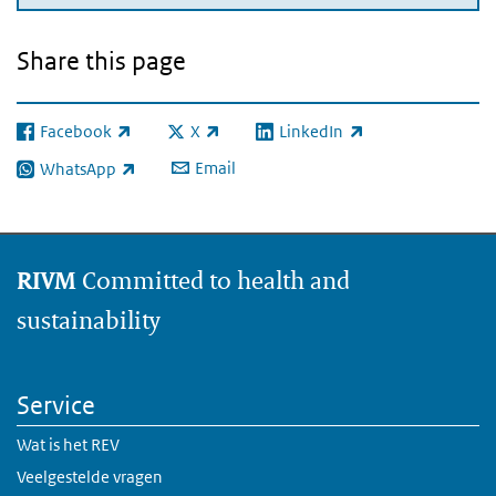
Share this page
Facebook
X
LinkedIn
(link is external)
(link is external)
(link is external)
Email
WhatsApp
(link is external)
Committed to health and
RIVM
sustainability
Service
Wat is het REV
Veelgestelde vragen