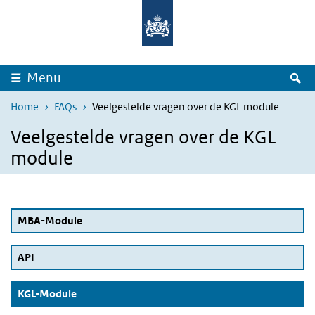
Overslaan en naar de inhoud gaan
Direct naar de hoofdnavigatie
Z
Menu
Home
FAQs
Veelgestelde vragen over de KGL module
Veelgestelde vragen over de KGL
module
MBA-Module
API
(Actieve knop)
KGL-Module