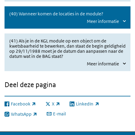
(40) Wanneer komen de locaties in de module?
Meer informatie
(41) Als je in de KGL module op een object om de
kwetsbaarheid te bewerken, dan staat de begin geldigheid
op 29/11/1988 moet je de datum dan aanpassen naar de
datum wat in de BAG staat?
Meer informatie
Deel deze pagina
Facebook
X
LinkedIn
(externe link)
(externe link)
(externe link)
E-mail
WhatsApp
(externe link)