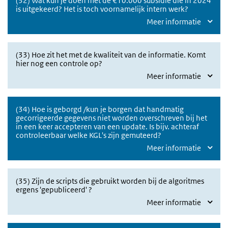
(32) Wat kun je doen met de €10.000 subsidie die in 2024
is uitgekeerd? Het is toch voornamelijk intern werk?
Meer informatie
(33) Hoe zit het met de kwaliteit van de informatie. Komt
hier nog een controle op?
Meer informatie
(34) Hoe is geborgd /kun je borgen dat handmatig
gecorrigeerde gegevens niet worden overschreven bij het
in een keer accepteren van een update. Is bijv. achteraf
controleerbaar welke KGL's zijn gemuteerd?
Meer informatie
(35) Zijn de scripts die gebruikt worden bij de algoritmes
ergens 'gepubliceerd' ?
Meer informatie