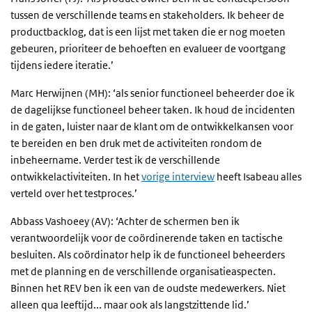
tussen de verschillende teams en stakeholders. Ik beheer de
productbacklog, dat is een lijst met taken die er nog moeten
gebeuren, prioriteer de behoeften en evalueer de voortgang
tijdens iedere iteratie.’
Marc Herwijnen (MH): ‘als senior functioneel beheerder doe ik
de dagelijkse functioneel beheer taken. Ik houd de incidenten
in de gaten, luister naar de klant om de ontwikkelkansen voor
te bereiden en ben druk met de activiteiten rondom de
inbeheername. Verder test ik de verschillende
ontwikkelactiviteiten. In het
vorige interview
heeft Isabeau alles
verteld over het testproces.’
Abbass Vashoeey (AV): ‘Achter de schermen ben ik
verantwoordelijk voor de coördinerende taken en tactische
besluiten. Als coördinator help ik de functioneel beheerders
met de planning en de verschillende organisatieaspecten.
Binnen het REV ben ik een van de oudste medewerkers. Niet
alleen qua leeftijd... maar ook als langstzittende lid.’