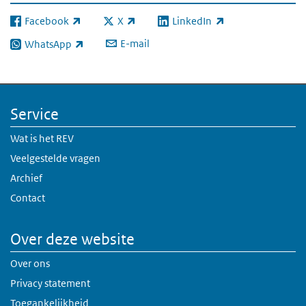
Facebook
X
LinkedIn
(externe link)
(externe link)
(externe link)
E-mail
WhatsApp
(externe link)
Service
Wat is het REV
Veelgestelde vragen
Archief
Contact
Over deze website
Over ons
Privacy statement
Toegankelijkheid