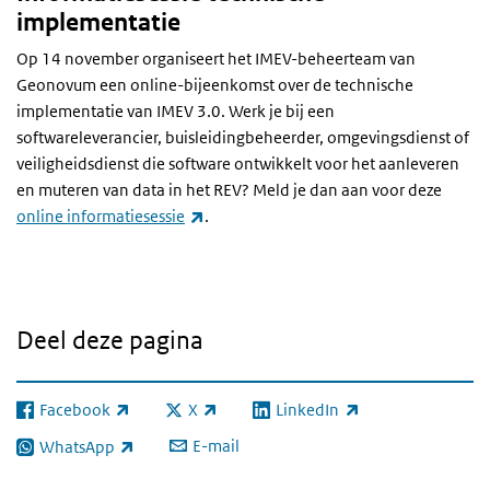
implementatie
Op 14 november organiseert het IMEV-beheerteam van
Geonovum een online-bijeenkomst over de technische
implementatie van IMEV 3.0. Werk je bij een
softwareleverancier, buisleidingbeheerder, omgevingsdienst of
veiligheidsdienst die software ontwikkelt voor het aanleveren
en muteren van data in het REV? Meld je dan aan voor deze
(externe link)
online informatiesessie
.
Deel deze pagina
Facebook
X
LinkedIn
(externe link)
(externe link)
(externe link)
E-mail
WhatsApp
(externe link)