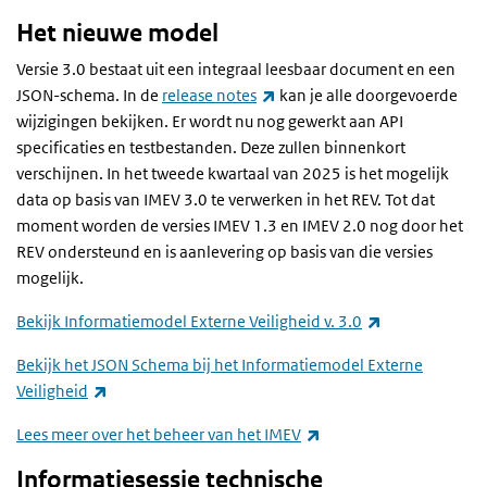
Het nieuwe model
Versie 3.0 bestaat uit een integraal leesbaar document en een
(externe link)
JSON-schema. In de
release notes
kan je alle doorgevoerde
wijzigingen bekijken. Er wordt nu nog gewerkt aan API
specificaties en testbestanden. Deze zullen binnenkort
verschijnen.
In het tweede kwartaal van 2025 is het mogelijk
data op basis van IMEV 3.0 te verwerken in het REV. Tot dat
moment worden de versies IMEV 1.3 en IMEV 2.0 nog door het
REV ondersteund en is aanlevering op basis van die versies
mogelijk.
(externe link)
Bekijk Informatiemodel Externe Veiligheid v. 3.0
Bekijk het JSON Schema bij het Informatiemodel Externe
(externe link)
Veiligheid
(externe link)
Lees meer over het beheer van het IMEV
Informatiesessie technische