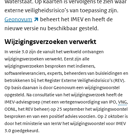
Waterstaat. Op kaarten is vervolgens te zien waar
externe veiligheidsrisico’s van toepassing zijn.
(externe link)
Geonovum
beheert het IMEV en heeft de
nieuwe versie nu beschikbaar gesteld.
Wijzigingsverzoeken verwerkt
In versie 3.0 zijn de vanuit het werkveld ontvangen
wijzigingsverzoeken verwerkt. Eerst zijn alle
wijzigingsverzoeken besproken met indieners,
softwareleveranciers, experts, beheerders van buisleidingen en
betrokkenen bij het Register Externe Veiligheidsrisico’s (REV).
Op basis daarvan is door Geonovum een wijzigingsvoorstel
opgesteld. Na consultatie van het wijzigingsverzoek heeft de
IMEV-adviesgroep (met een vertegenwoordiging van IPO,
VNG
,
ODNL, het REV beheer) op 25 september het wijzigingsvoorstel
besproken en van een positief advies voorzien. Op 2 oktober is
door het ministerie van IenW het wijzigingsvoorstel voor IMEV
3.0 goedgekeurd.