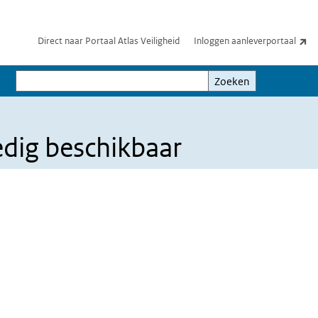
(e
Direct naar Portaal Atlas Veiligheid
Inloggen aanleverportaal
Zoeken
Zoeken
edig beschikbaar