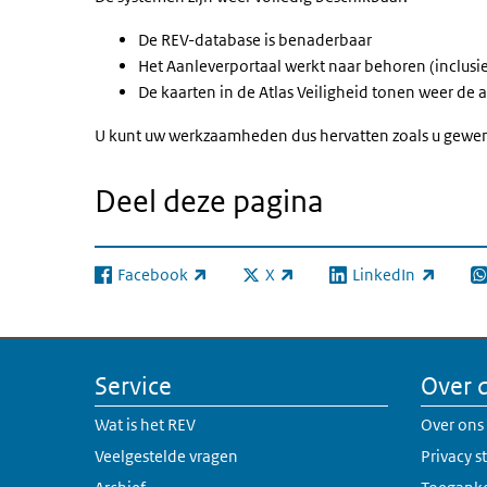
De REV-database is benaderbaar
Het Aanleverportaal werkt naar behoren (inclus
De kaarten in de Atlas Veiligheid tonen weer de 
U kunt uw werkzaamheden dus hervatten zoals u gewend
Deel deze pagina
Facebook
X
LinkedIn
(externe link)
(externe link)
(externe link)
(e
Service
Over 
Wat is het REV
Over ons
Veelgestelde vragen
Privacy 