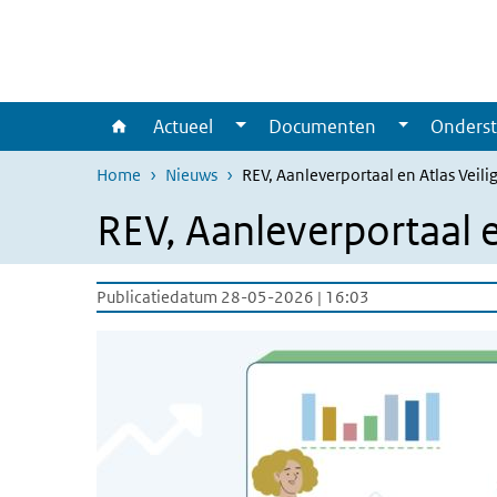
Overslaan en naar de inhoud gaan
Direct naar de hoofdnavigatie
Actueel
Documenten
Onderst
Home
Nieuws
REV, Aanleverportaal en Atlas Veil
REV, Aanleverportaal e
Publicatiedatum 28-05-2026 | 16:03