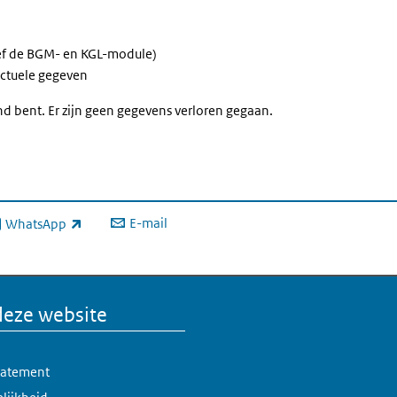
ief de BGM- en KGL-module)
actuele gegeven
 bent. Er zijn geen gegevens verloren gegaan.
E-mail
WhatsApp
xterne link)
deze website
statement