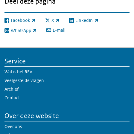
Deel deze pagina
Facebook
X
LinkedIn
(externe link)
(externe link)
(externe link)
E-mail
WhatsApp
(externe link)
Service
Wat is het REV
Veelgestelde vragen
Archief
Contact
Over deze website
Over ons