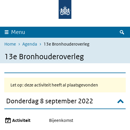
Overslaan en naar de inhoud gaan
Direct naar de hoofdnavigatie
Z
Menu
Home
Agenda
13e Bronhouderoverleg
13e Bronhouderoverleg
Let op: deze activiteit heeft al plaatsgevonden
Donderdag 8 september 2022
Activiteit
Bijeenkomst