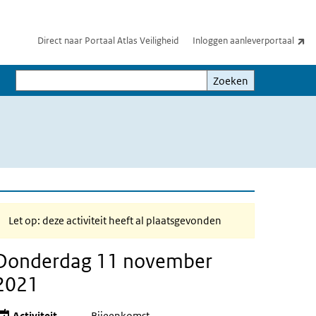
(e
Direct naar Portaal Atlas Veiligheid
Inloggen aanleverportaal
Zoeken
Zoeken
Let op: deze activiteit heeft al plaatsgevonden
Donderdag 11 november
2021
Activiteit
Bijeenkomst