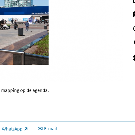
en mapping op de agenda.
E-mail
WhatsApp
xterne link)