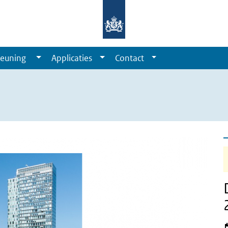
euning
Applicaties
Contact