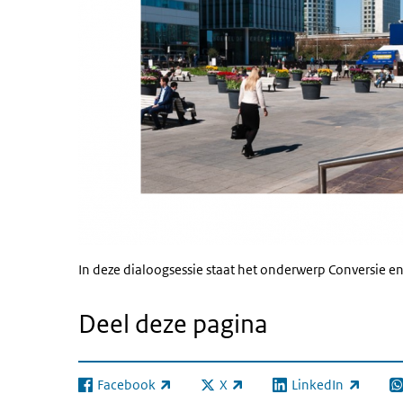
In deze dialoogsessie staat het onderwerp Conversie 
Deel deze pagina
Facebook
X
LinkedIn
(externe link)
(externe link)
(externe link)
(e