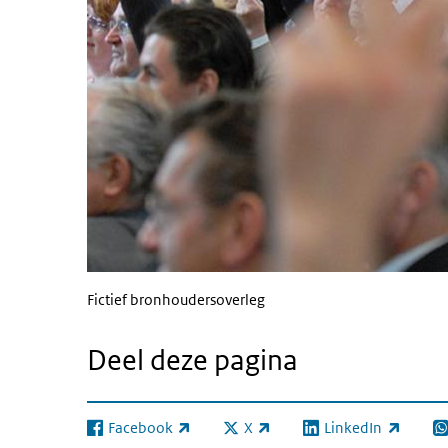
Fictief bronhoudersoverleg
Deel deze pagina
Facebook
X
LinkedIn
(externe link)
(externe link)
(externe link)
(e