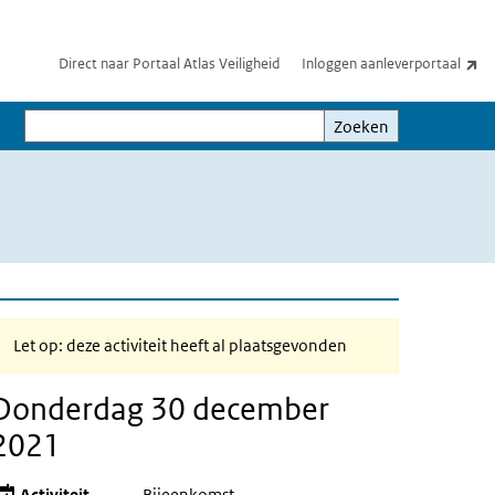
(e
Direct naar Portaal Atlas Veiligheid
Inloggen aanleverportaal
Zoeken
Zoeken
Let op: deze activiteit heeft al plaatsgevonden
Donderdag 30 december
2021
Activiteit
Bijeenkomst