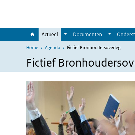
Overslaan en naar de inhoud gaan
Direct naar de hoofdnavigatie
Actueel
Documenten
Onderst
Home
Agenda
Fictief Bronhoudersoverleg
Fictief Bronhoudersov