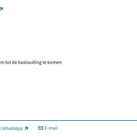
(externe link)
om tot de basisvulling te komen
E-mail
WhatsApp
xterne link)