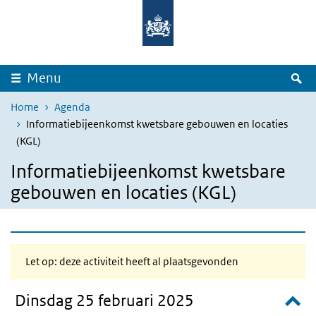
Overslaan en naar de inhoud gaan
Direct naar de hoofdnavigatie
Z
Menu
Home
Agenda
Informatiebijeenkomst kwetsbare gebouwen en locaties
(KGL)
Informatiebijeenkomst kwetsbare
gebouwen en locaties (KGL)
Let op: deze activiteit heeft al plaatsgevonden
Dinsdag 25 februari 2025