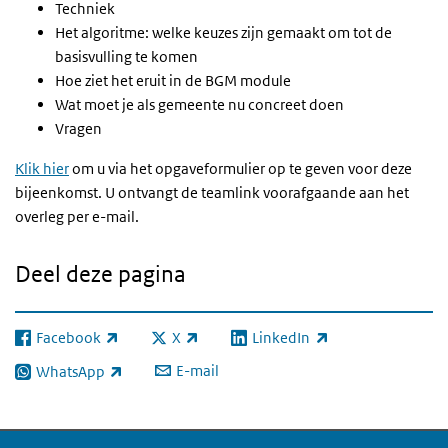
Techniek
Het algoritme: welke keuzes zijn gemaakt om tot de
basisvulling te komen
Hoe ziet het eruit in de BGM module
Wat moet je als gemeente nu concreet doen
Vragen
Klik hier
om u via het opgaveformulier op te geven voor deze
bijeenkomst. U ontvangt de teamlink voorafgaande aan het
overleg per e-mail.
Deel deze pagina
Facebook
X
LinkedIn
(externe link)
(externe link)
(externe link)
E-mail
WhatsApp
(externe link)