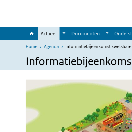
Overslaan en naar de inhoud gaan
Direct naar de hoofdnavigatie
Actueel
Documenten
Onderst
Home
Agenda
Informatiebijeenkomst kwetsbare 
Informatiebijeenkoms