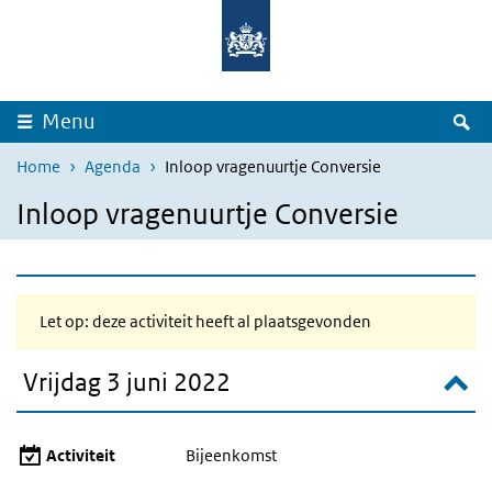
Overslaan en naar de inhoud gaan
Direct naar de hoofdnavigatie
Z
Menu
Home
Agenda
Inloop vragenuurtje Conversie
Inloop vragenuurtje Conversie
Let op: deze activiteit heeft al plaatsgevonden
Vrijdag 3 juni 2022
Activiteit
Bijeenkomst