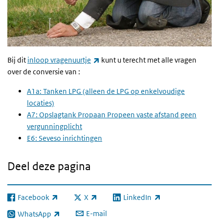
(externe link)
Bij dit
inloop vragenuurtje
kunt u terecht met alle vragen
over de conversie van :
A1a: Tanken LPG (alleen de LPG op enkelvoudige
locaties)
A7: Opslagtank Propaan Propeen vaste afstand geen
vergunningplicht
E6: Seveso inrichtingen
Deel deze pagina
Facebook
X
LinkedIn
(externe link)
(externe link)
(externe link)
E-mail
WhatsApp
(externe link)