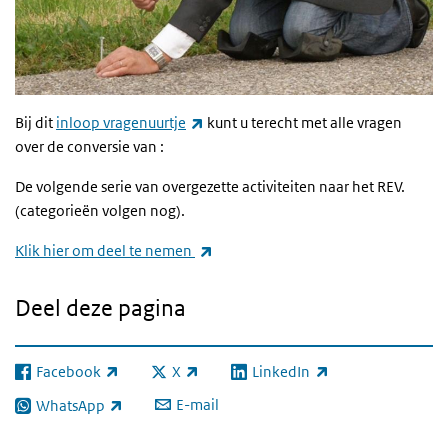
(externe link)
Bij dit
inloop vragenuurtje
kunt u terecht met alle vragen
over de conversie van :
De volgende serie van overgezette activiteiten naar het REV.
(categorieën volgen nog).
(externe link)
Klik hier om deel te nemen
Deel deze pagina
Facebook
X
LinkedIn
(externe link)
(externe link)
(externe link)
E-mail
WhatsApp
(externe link)