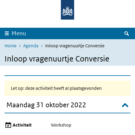
Overslaan en naar de inhoud gaan
Direct naar de hoofdnavigatie
Z
Menu
Home
Agenda
Inloop vragenuurtje Conversie
Inloop vragenuurtje Conversie
Let op: deze activiteit heeft al plaatsgevonden
Maandag 31 oktober 2022
Activiteit
Workshop