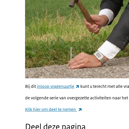
(externe link)
Bij dit
inloop vragenuurtje
kunt u terecht met alle vr
de volgende serie van overgezette activiteiten naar he
(externe link)
Klik hier om deel te nemen
Deel deze pagina