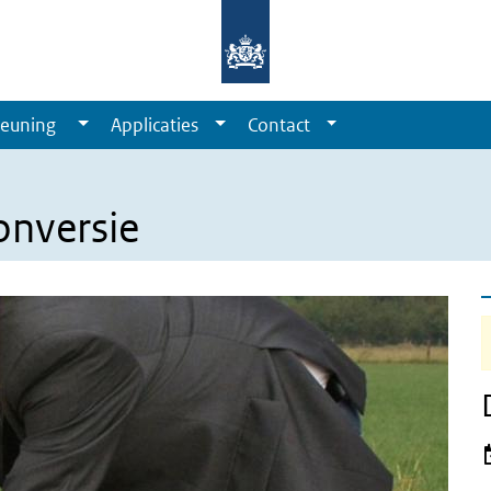
euning
Applicaties
Contact
onversie