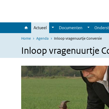
Overslaan en naar de inhoud gaan
Direct naar de hoofdnavigatie
Actueel
Documenten
Onderst
Home
Agenda
Inloop vragenuurtje Conversie
Inloop vragenuurtje C