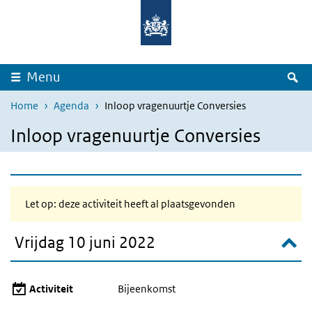
Overslaan en naar de inhoud gaan
Direct naar de hoofdnavigatie
Z
Menu
Home
Agenda
Inloop vragenuurtje Conversies
Inloop vragenuurtje Conversies
Let op: deze activiteit heeft al plaatsgevonden
Vrijdag 10 juni 2022
Activiteit
Bijeenkomst