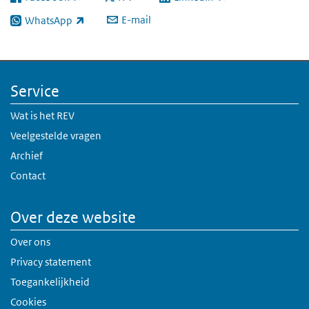
(externe link)
(externe link)
(externe link)
E-mail
WhatsApp
(externe link)
Service
Wat is het REV
Veelgestelde vragen
Archief
Contact
Over deze website
Over ons
Privacy statement
Toegankelijkheid
Cookies