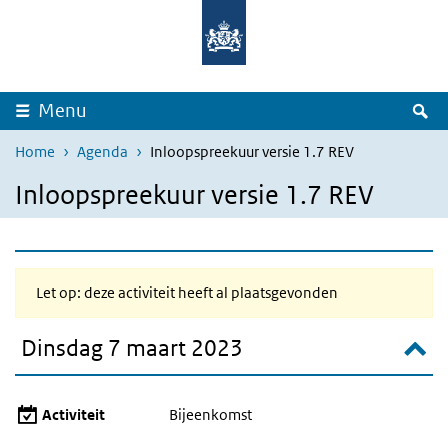
Overslaan en naar de inhoud gaan
Direct naar de hoofdnavigatie
Z
Menu
Home
Agenda
Inloopspreekuur versie 1.7 REV
Inloopspreekuur versie 1.7 REV
Let op: deze activiteit heeft al plaatsgevonden
Dinsdag 7 maart 2023
Activiteit
Bijeenkomst