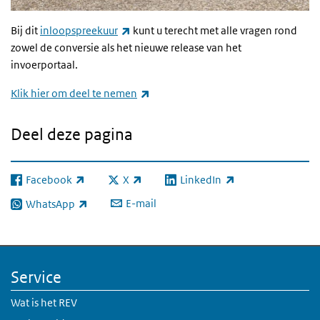
(externe link)
Bij dit
inloopspreekuur
kunt u terecht met alle vragen rond
zowel de conversie als het nieuwe release van het
invoerportaal.
(externe link)
Klik hier om deel te nemen
Deel deze pagina
Facebook
X
LinkedIn
(externe link)
(externe link)
(externe link)
E-mail
WhatsApp
(externe link)
Service
Wat is het REV