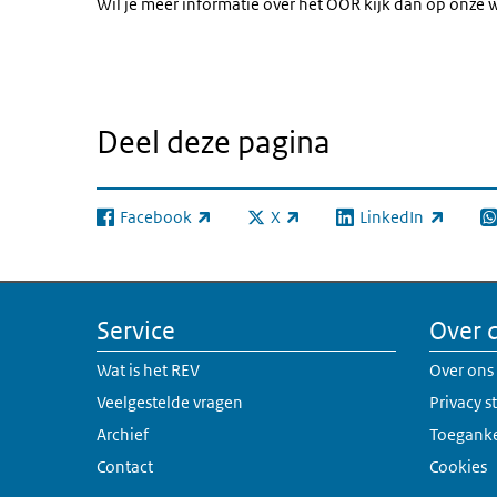
Wil je meer informatie over het OOR kijk dan op onz
Deel deze pagina
Facebook
X
LinkedIn
(externe link)
(externe link)
(externe link)
(e
Service
Over 
Wat is het REV
Over ons
Veelgestelde vragen
Privacy 
Archief
Toeganke
Contact
Cookies