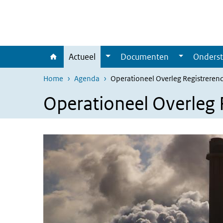
Overslaan en naar de inhoud gaan
Direct naar de hoofdnavigatie
Actueel
Documenten
Onderst
Home
Agenda
Operationeel Overleg Registreren
Operationeel Overleg 