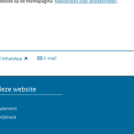
e website op de themapagina
Meedenken over verbeteringen
.
E-mail
WhatsApp
xterne link)
deze website
statement
lijkheid