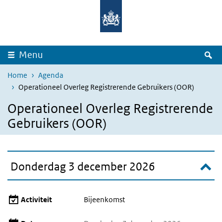
Overslaan en naar de inhoud gaan
Direct naar de hoofdnavigatie
Z
Menu
Home
Agenda
Operationeel Overleg Registrerende Gebruikers (OOR)
Operationeel Overleg Registrerende
Gebruikers (OOR)
Donderdag 3 december 2026
Activiteit
Bijeenkomst