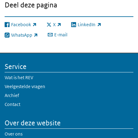
Deel deze pagina
Facebook
X
LinkedIn
(externe link)
(externe link)
(externe link)
E-mail
WhatsApp
(externe link)
Service
Wat is het REV
Veelgestelde vragen
Archief
Contact
Over deze website
Over ons