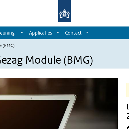
euning
Applicaties
Contact
e (BMG)
Gezag Module (BMG)