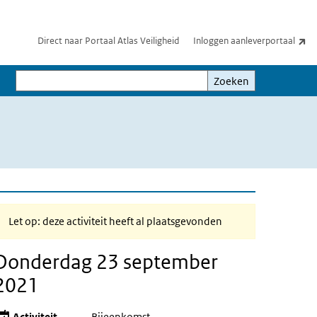
(e
Direct naar Portaal Atlas Veiligheid
Inloggen aanleverportaal
Zoeken
Zoeken
Let op: deze activiteit heeft al plaatsgevonden
Donderdag 23 september
2021
Activiteit
Bijeenkomst