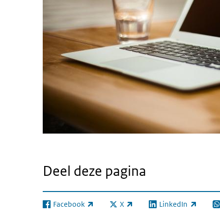
Deel deze pagina
Facebook
X
LinkedIn
(externe link)
(externe link)
(externe link)
(e