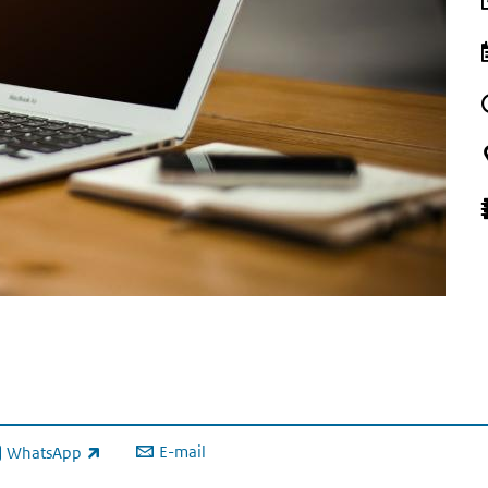
E-mail
WhatsApp
xterne link)