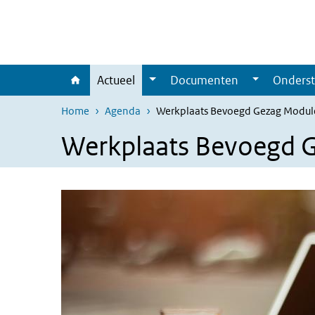
Overslaan en naar de inhoud gaan
Direct naar de hoofdnavigatie
Actueel
Documenten
Onderst
Home
Agenda
Werkplaats Bevoegd Gezag Modul
Werkplaats Bevoegd 