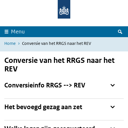
Overslaan en naar de inhoud gaan
Direct naar de hoofdnavigatie
Z
Menu
Home
Conversie van het RRGS naar het REV
Conversie van het RRGS naar het
REV
Toon
Conversieinfo RRGS --> REV
Toon
Het bevoegd gezag aan zet