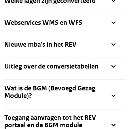
Toon
Welke lagen zijn geconverteerd
Toon
Webservices WMS en WFS
Toon
Nieuwe mba's in het REV
Toon
Uitleg over de conversietabellen
Toon
Wat is de BGM (Bevoegd Gezag
Module)?
Toon
Toegang aanvragen tot het REV
portaal en de BGM module