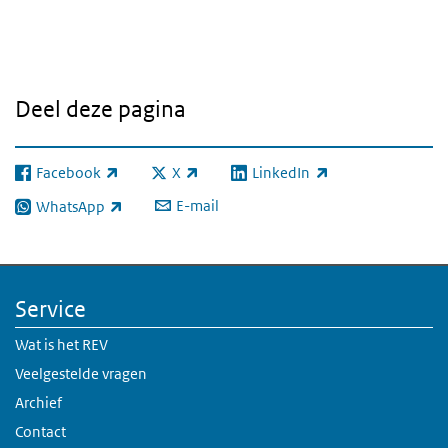
Deel deze pagina
Facebook
X
LinkedIn
(externe link)
(externe link)
(externe link)
E-mail
WhatsApp
(externe link)
Service
Wat is het REV
Veelgestelde vragen
Archief
Contact