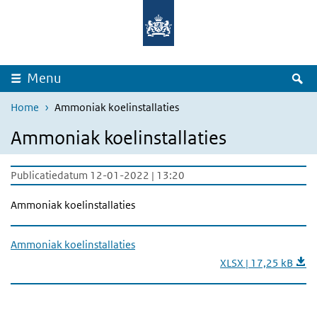
Overslaan en naar de inhoud gaan
Direct naar de hoofdnavigatie
Z
Menu
Home
Ammoniak koelinstallaties
Ammoniak koelinstallaties
Publicatiedatum 12-01-2022 | 13:20
Ammoniak koelinstallaties
Ammoniak koelinstallaties
XLSX | 17,25 kB