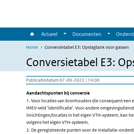
Overslaan en naar de inhoud gaan
Direct naar de hoofdnavigatie
Actueel
Documenten
Onderst
Home
Conversietabel E3: Opslagtank voor gassen
Conversietabel E3: Op
Publicatiedatum 07-09-2022 | 14:00
Aandachtspunten bij conversie
1. Voor locaties van bronhouders die consequent een e
IMEV-veld 'identificatie'. Voor andere omgevingsdienst
inrichtingen/locaties in het eigen VTH-systeem, kan he
volgens het eigen VTH-systeem.
2. De geregistreerde punten voor de installatie-onder