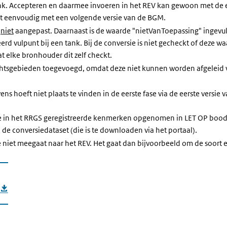
k. Accepteren en daarmee invoeren in het REV kan gewoon met de eer
t eenvoudig met een volgende versie van de BGM.
n
niet
aangepast. Daarnaast is de waarde "nietVanToepassing" ingevul
reerd vulpunt bij een tank. Bij de conversie is niet gecheckt of deze
t elke bronhouder dit zelf checkt.
achtsgebieden toegevoegd, omdat deze niet kunnen worden afgeleid 
s hoeft niet plaats te vinden in de eerste fase via de eerste versie
n de in het RRGS geregistreerde kenmerken opgenomen in LET OP bo
de conversiedataset (die is te downloaden via het portaal).
 niet meegaat naar het REV. Het gaat dan bijvoorbeeld om de soort e