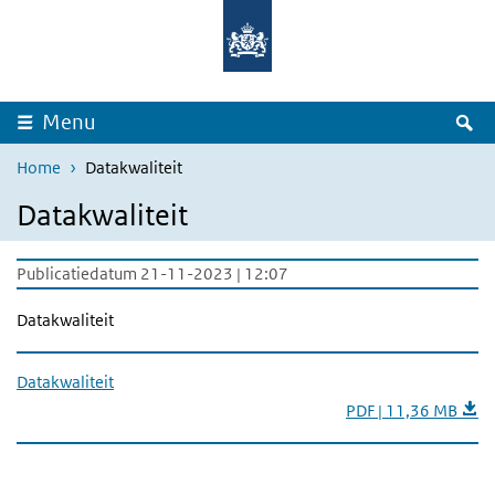
Overslaan en naar de inhoud gaan
Direct naar de hoofdnavigatie
Z
Menu
Home
Datakwaliteit
Datakwaliteit
Publicatiedatum 21-11-2023 | 12:07
Datakwaliteit
Datakwaliteit
PDF | 11,36 MB