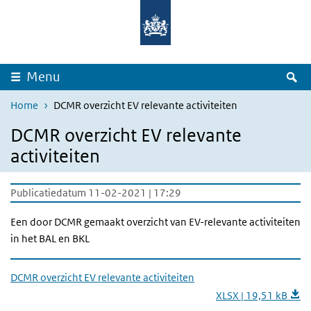
Overslaan en naar de inhoud gaan
Direct naar de hoofdnavigatie
Z
Menu
Home
DCMR overzicht EV relevante activiteiten
DCMR overzicht EV relevante
activiteiten
Publicatiedatum 11-02-2021 | 17:29
Een door DCMR gemaakt overzicht van EV-relevante activiteiten
in het BAL en BKL
DCMR overzicht EV relevante activiteiten
XLSX | 19,51 kB