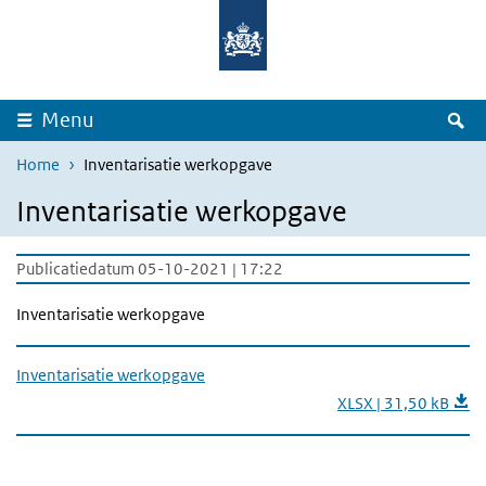
Overslaan en naar de inhoud gaan
Direct naar de hoofdnavigatie
Z
Menu
Home
Inventarisatie werkopgave
Inventarisatie werkopgave
Publicatiedatum 05-10-2021 | 17:22
Inventarisatie werkopgave
Inventarisatie werkopgave
XLSX | 31,50 kB