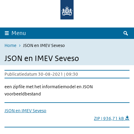
Overslaan en naar de inhoud gaan
Direct naar de hoofdnavigatie
Z
Menu
Home
JSON en IMEV Seveso
JSON en IMEV Seveso
Publicatiedatum 30-08-2021 | 09:30
een zipfile met het informatiemodel en JSON
voorbeeldbestand
JSON en IMEV Seveso
ZIP | 936,71 kB