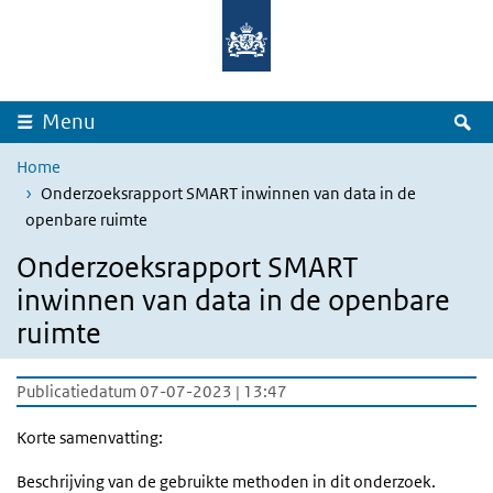
Overslaan en naar de inhoud gaan
Direct naar de hoofdnavigatie
Z
Menu
Home
Onderzoeksrapport SMART inwinnen van data in de
openbare ruimte
Onderzoeksrapport SMART
inwinnen van data in de openbare
ruimte
Publicatiedatum 07-07-2023 | 13:47
Korte samenvatting:
Beschrijving van de gebruikte methoden in dit onderzoek.