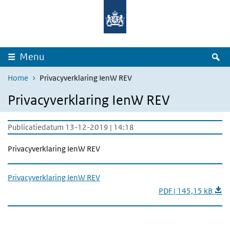
Overslaan en naar de inhoud gaan
Direct naar de hoofdnavigatie
Z
Menu
Home
Privacyverklaring IenW REV
Privacyverklaring IenW REV
Publicatiedatum 13-12-2019 | 14:18
Privacyverklaring IenW REV
Privacyverklaring IenW REV
PDF | 145,15 kB