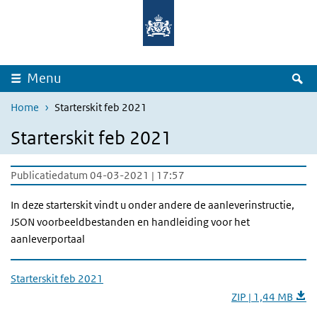
Overslaan en naar de inhoud gaan
Direct naar de hoofdnavigatie
Z
Menu
Home
Starterskit feb 2021
Starterskit feb 2021
Publicatiedatum 04-03-2021 | 17:57
In deze starterskit vindt u onder andere de aanleverinstructie,
JSON voorbeeldbestanden en handleiding voor het
aanleverportaal
Starterskit feb 2021
ZIP | 1,44 MB