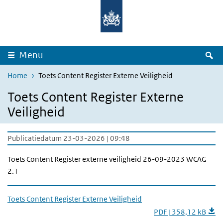
Overslaan en naar de inhoud gaan
Direct naar de hoofdnavigatie
Z
Menu
Home
Toets Content Register Externe Veiligheid
Toets Content Register Externe
Veiligheid
Publicatiedatum 23-03-2026 | 09:48
Toets Content Register externe veiligheid 26-09-2023 WCAG
2.1
Toets Content Register Externe Veiligheid
PDF | 358,12 kB