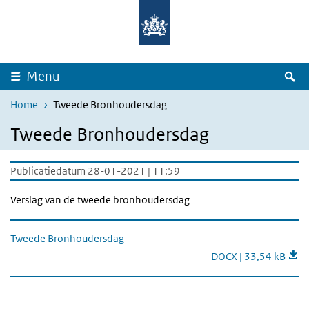
Overslaan en naar de inhoud gaan
Direct naar de hoofdnavigatie
Z
Menu
Home
Tweede Bronhoudersdag
Tweede Bronhoudersdag
Publicatiedatum 28-01-2021 | 11:59
Verslag van de tweede bronhoudersdag
Tweede Bronhoudersdag
DOCX | 33,54 kB