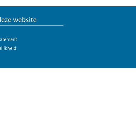
deze website
statement
lijkheid