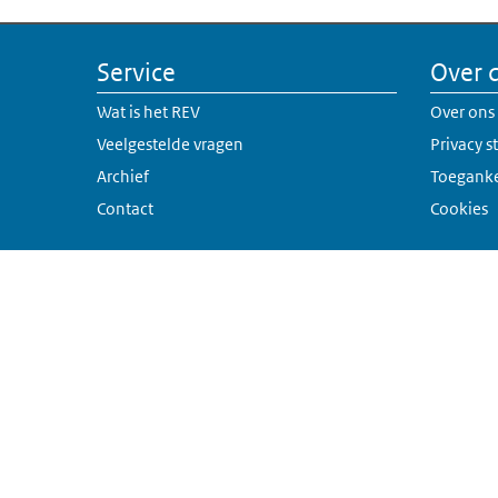
Service
Over 
Wat is het REV
Over ons
Veelgestelde vragen
Privacy 
Archief
Toeganke
Contact
Cookies