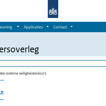
euning
Applicaties
Contact
ersoverleg
ter externe veiligheidsrisico's