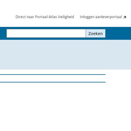
(e
Direct naar Portaal Atlas Veiligheid
Inloggen aanleverportaal
Zoeken
Zoeken