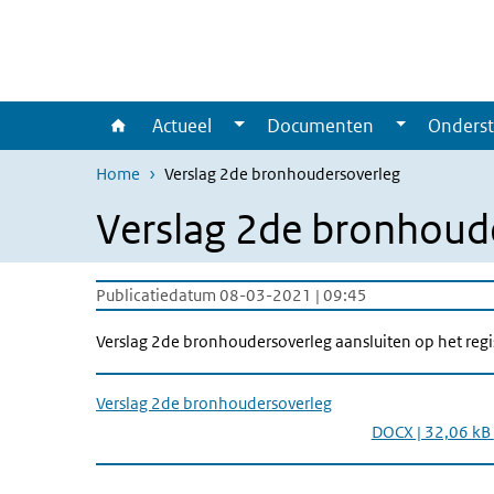
Overslaan en naar de inhoud gaan
Direct naar de hoofdnavigatie
Actueel
Documenten
Onderst
Home
Verslag 2de bronhoudersoverleg
Verslag 2de bronhoud
Publicatiedatum 08-03-2021 | 09:45
Verslag 2de bronhoudersoverleg aansluiten op het regis
Verslag 2de bronhoudersoverleg
DOCX | 32,06 kB