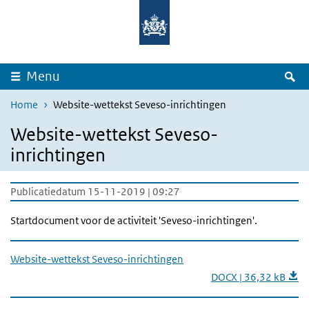
Overslaan en naar de inhoud gaan
Direct naar de hoofdnavigatie
Z
Menu
Home
Website-wettekst Seveso-inrichtingen
Website-wettekst Seveso-
inrichtingen
Publicatiedatum 15-11-2019 | 09:27
Startdocument voor de activiteit 'Seveso-inrichtingen'.
Website-wettekst Seveso-inrichtingen
DOCX | 36,32 kB