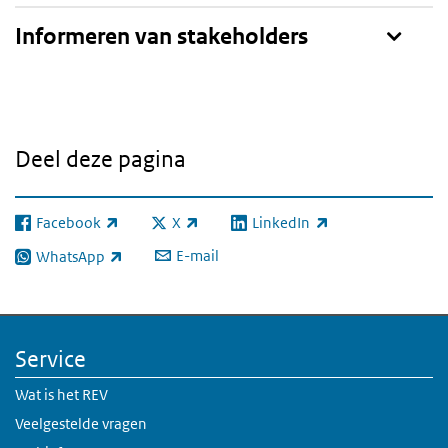
Toon
Informeren van stakeholders
Deel deze pagina
Facebook
X
LinkedIn
(externe link)
(externe link)
(externe link)
E-mail
WhatsApp
(externe link)
Service
Wat is het REV
Veelgestelde vragen