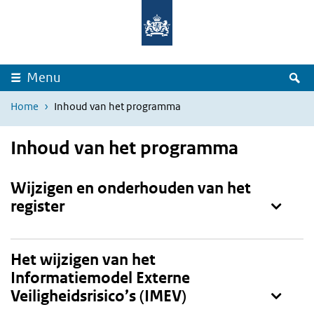
Overslaan en naar de inhoud gaan
Direct naar de hoofdnavigatie
Z
Menu
Home
Inhoud van het programma
Inhoud van het programma
Toon
Wijzigen en onderhouden van het
register
Toon
Het wijzigen van het
Informatiemodel Externe
Veiligheidsrisico’s (IMEV)