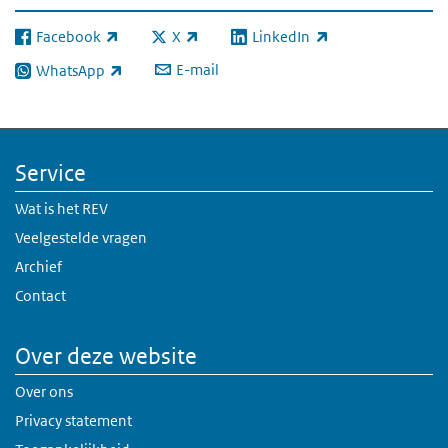
Facebook
X
LinkedIn
(externe link)
(externe link)
(externe link)
E-mail
WhatsApp
(externe link)
Service
Wat is het REV
Veelgestelde vragen
Archief
Contact
Over deze website
Over ons
Privacy statement