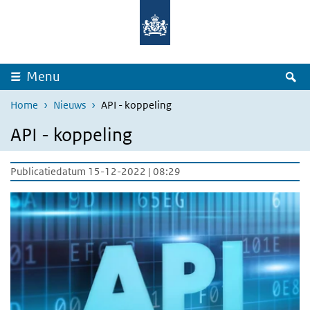
Overslaan en naar de inhoud gaan
Direct naar de hoofdnavigatie
Z
Menu
Home
Nieuws
API - koppeling
API - koppeling
Publicatiedatum 15-12-2022 | 08:29