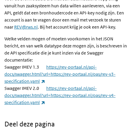
vanuit hun zaaksysteem hun data willen aanleveren, via een
API, geldt dat een bronhoudercode en API-key nodig zijn. Een
account is aan te vragen door een mail met verzoek te sturen
naar
REV@rws.nl
. Bij het account krijg je ook een API-key.
Welke velden mogen of moeten voorkomen in het JSON
bericht, en van welk datatype deze mogen zijn, is beschreven in
de API specificatie die je kunt inzien via de Swagger
documentatie:
Swagger IMEV 1.3
https://rev-portaal.nl/api-
docs/swagger.html?url=https://rev-portaal.nl/oas/rev-v3-
(externe link)
specification.yaml
Swagger IMEV 2.0
https://rev-portaal.nl/api-
docs/swagger.html?url=https://rev-portaal.nl/oas/rev-v4-
(externe link)
specification.yaml
Deel deze pagina