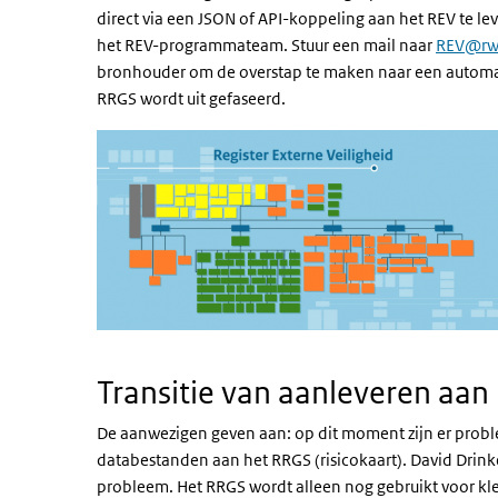
direct via een JSON of API-koppeling aan het REV te le
het REV-programmateam. Stuur een mail naar
REV@rws
bronhouder om de overstap te maken naar een automat
RRGS wordt uit gefaseerd.
Transitie van aanleveren aa
De aanwezigen geven aan: op dit moment zijn er prob
databestanden aan het RRGS (risicokaart). David Drinke
probleem. Het RRGS wordt alleen nog gebruikt voor kle