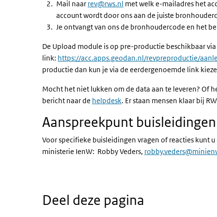
Mail naar
rev@rws.nl
met welk e-mailadres het acc
account wordt door ons aan de juiste bronhouder
Je ontvangt van ons de bronhoudercode en het beri
De Upload module is op pre-productie beschikbaar via
link:
https://acc.apps.geodan.nl/revpreproductie/aanle
productie dan kun je via de eerdergenoemde link kie
Mocht het niet lukken om de data aan te leveren? Of he
bericht naar de
helpdesk
. Er staan mensen klaar bij 
Aanspreekpunt buisleidingen
Voor specifieke buisleidingen vragen of reacties kunt
ministerie IenW: Robby Veders,
robby.veders@minien
Deel deze pagina