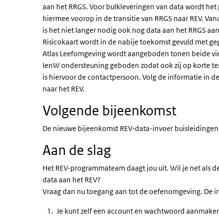
aan het RRGS. Voor bulkleveringen van data wordt het p
hiermee voorop in de transitie van RRGS naar REV. V
is het niet langer nodig ook nog data aan het RRGS aan
Risicokaart wordt in de nabije toekomst gevuld met geg
Atlas Leefomgeving wordt aangeboden tonen beide view
IenW ondersteuning geboden zodat ook zij op korte t
is hiervoor de contactpersoon. Volg de informatie in de
naar het REV.
Volgende bijeenkomst
De nieuwe bijeenkomst
REV-data-invoer buisleidingen i
Aan de slag
Het REV-programmateam daagt jou uit. Wil je net als de
data aan het REV?
Vraag dan nu toegang aan tot de oefenomgeving. De inst
Je kunt zelf een account en wachtwoord aanmaken