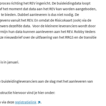
roces richting het REV ingericht. De buisleidingdata loopt
anaf het moment dat data aan het REV kan worden aangeboden,
 te bieden. Dubbel aanleveren is dus niet nodig. De
evens vanuit het REV. En omdat de Risicokaart (ook) via de
ers dezelfde data. Voor de kleinere leveranciers wordt door
ermijn hun data kunnen aanleveren aan het REV. Robby Veders
ze nieuwsbrief over de uitfasering van het RRGS en de transitie
s in januari.
 buisleidingleveranciers aan de slag met het aanleveren van
ructie hiervoor vind je hier onder:
(externe link)
 via deze
registratielink
.