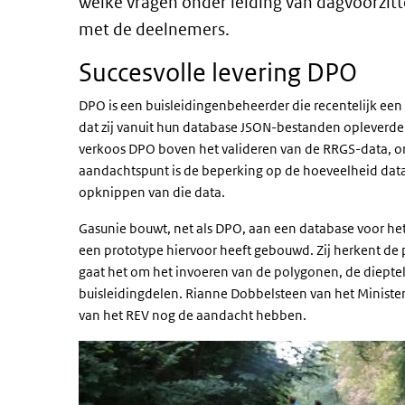
welke vragen onder leiding van dagvoorzitt
met de deelnemers.
Succesvolle levering DPO
DPO is een buisleidingenbeheerder die recentelijk een
dat zij vanuit hun database JSON-bestanden opleverden
verkoos DPO boven het valideren van de RRGS-data, o
aandachtspunt is de beperking op de hoeveelheid data 
opknippen van die data.
Gasunie bouwt, net als DPO, aan een database voor he
een prototype hiervoor heeft gebouwd. Zij herkent de 
gaat het om het invoeren van de polygonen, de dieptel
buisleidingdelen. Rianne Dobbelsteen van het Ministeri
van het REV nog de aandacht hebben.