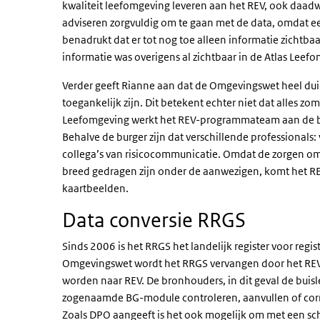
kwaliteit leefomgeving leveren aan het REV, ook daadw
adviseren zorgvuldig om te gaan met de data, omdat ee
benadrukt dat er tot nog toe alleen informatie zichtbaa
informatie was overigens al zichtbaar in de Atlas Leef
Verder geeft Rianne aan dat de Omgevingswet heel duide
toegankelijk zijn. Dit betekent echter niet dat alles zo
Leefomgeving werkt het REV-programmateam aan de beg
Behalve de burger zijn dat verschillende professionals
collega’s van risicocommunicatie.
Omdat de zorgen omt
breed gedragen zijn onder de aanwezigen, komt het R
kaartbeelden.
Data conversie RRGS
Sinds 2006 is het RRGS het landelijk register voor regi
Omgevingswet wordt het RRGS vervangen door het REV.
worden naar REV. De bronhouders, in dit geval de
buis
zogenaamde BG-module controleren, aanvullen of corri
Zoals DPO aangeeft is het ook mogelijk om met een scho