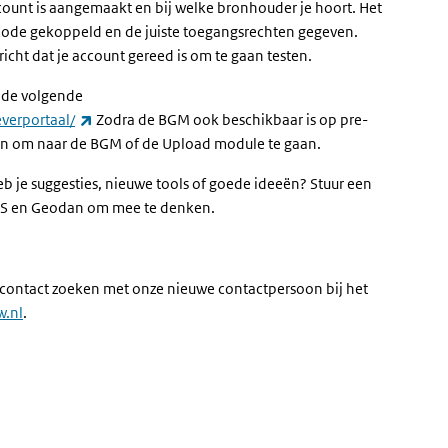
ount is aangemaakt en bij welke bronhouder je hoort. Het
code gekoppeld en de juiste toegangsrechten gegeven.
cht dat je account gereed is om te gaan testen.
 de volgende
(externe link)
verportaal/
Zodra de BGM ook beschikbaar is op pre-
zen om naar de BGM of de Upload module te gaan.
b je suggesties, nieuwe tools of goede ideeën? Stuur een
RWS en Geodan om mee te denken.
 u contact zoeken met onze nieuwe contactpersoon bij het
w.nl
.