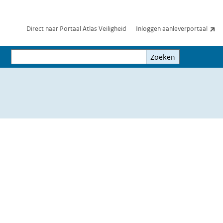
(e
Direct naar Portaal Atlas Veiligheid
Inloggen aanleverportaal
Zoeken
Zoeken