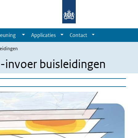
euning
Applicaties
Contact
leidingen
invoer buisleidingen