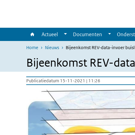
Overslaan en naar de inhoud gaan
Direct naar de hoofdnavigatie
Actueel
Documenten
Onderst
Home
Nieuws
Bijeenkomst REV-data-invoer buis
Bijeenkomst REV-data-
Publicatiedatum 15-11-2021 | 11:26