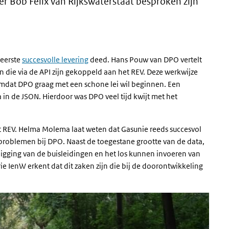
er Bob Felix van Rijkswaterstaat besproken zijn
 eerste
succesvolle levering
deed. Hans Pouw van DPO vertelt
 die via de API zijn gekoppeld aan het REV. Deze werkwijze
mdat DPO graag met een schone lei wil beginnen. Een
in de JSON. Hierdoor was DPO veel tijd kwijt met het
t REV. Helma Molema laat weten dat Gasunie reeds succesvol
problemen bij DPO. Naast de toegestane grootte van de data,
igging van de buisleidingen en het los kunnen invoeren van
e IenW erkent dat dit zaken zijn die bij de doorontwikkeling