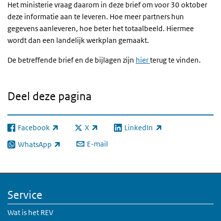
Het ministerie vraag daarom in deze brief om voor 30 oktober
deze informatie aan te leveren. Hoe meer partners hun
gegevens aanleveren, hoe beter het totaalbeeld. Hiermee
wordt dan een landelijk werkplan gemaakt.
De betreffende brief en de bijlagen zijn
hier
terug te vinden.
Deel deze pagina
Facebook
X
LinkedIn
(externe link)
(externe link)
(externe link)
E-mail
WhatsApp
(externe link)
Service
Wat is het REV