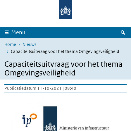
Overslaan en naar de inhoud gaan
Direct naar de hoofdnavigatie
Z
Menu
Home
Nieuws
Capaciteitsuitvraag voor het thema Omgevingsveiligheid
Capaciteitsuitvraag voor het thema
Omgevingsveiligheid
Publicatiedatum 11-10-2021 | 09:40