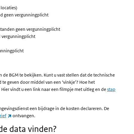
locaties)
nd geen vergunningplicht
standen geen vergunningplicht
 vergunningplicht
unningplicht
 de BGM te bekijken. Kunt u vast stellen dat de technische
d te geven door middel van een ‘vinkje’? Hoe het
(externe link)
. Hier vindt u een link naar een filmpje met uitleg en de
stap
mgevingsdienst een bijdrage in de kosten declareren. De
(externe link)
rief
ontvangen.
de data vinden?