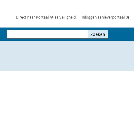
(e
Direct naar Portaal Atlas Veiligheid
Inloggen aanleverportaal
Zoeken
Zoeken