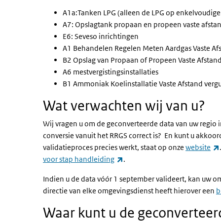
A1a:Tanken LPG (alleen de LPG op enkelvoudige 
A7: Opslagtank propaan en propeen vaste afsta
E6: Seveso inrichtingen
A1 Behandelen Regelen Meten Aardgas Vaste Af
B2 Opslag van Propaan of Propeen Vaste Afstand
A6 mestvergistingsinstallaties
B1 Ammoniak Koelinstallatie Vaste Afstand verg
Wat verwachten wij van u?
Wij vragen u om de geconverteerde data van uw regio in
conversie vanuit het RRGS correct is? En kunt u akkoor
validatieproces precies werkt, staat op onze
website
(externe link)
voor stap handleiding
.
Indien u de data vóór 1 september valideert, kan uw o
directie van elke omgevingsdienst heeft hierover een
b
Waar kunt u de geconverteer