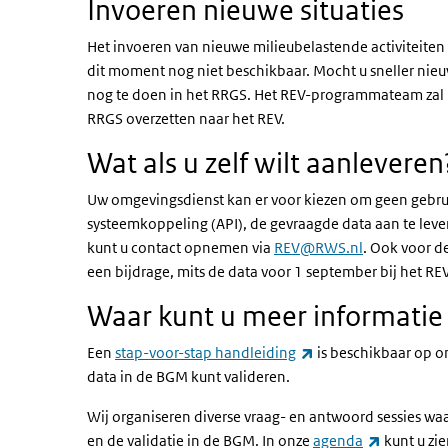
Invoeren nieuwe situaties
Het invoeren van nieuwe milieubelastende activiteiten 
dit moment nog niet beschikbaar. Mocht u sneller nieuw
nog te doen in het RRGS. Het REV-programmateam zal m
RRGS overzetten naar het REV.
Wat als u zelf wilt aanleveren
Uw omgevingsdienst kan er voor kiezen om geen gebrui
systeemkoppeling (API), de gevraagde data aan te leve
kunt u contact opnemen via
REV@RWS.nl
. Ook voor d
een bijdrage, mits de data voor 1 september bij het REV
Waar kunt u meer informatie
(externe link)
Een
stap-voor-stap handleiding
is beschikbaar op on
data in de BGM kunt valideren.
Wij organiseren diverse vraag- en antwoord sessies wa
(externe l
en de validatie in de BGM. In onze
agenda
kunt u zi