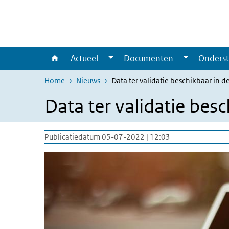
Overslaan en naar de inhoud gaan
Direct naar de hoofdnavigatie
Actueel
Documenten
Onderst
Home
Nieuws
Data ter validatie beschikbaar in 
Data ter validatie bes
Publicatiedatum 05-07-2022 | 12:03