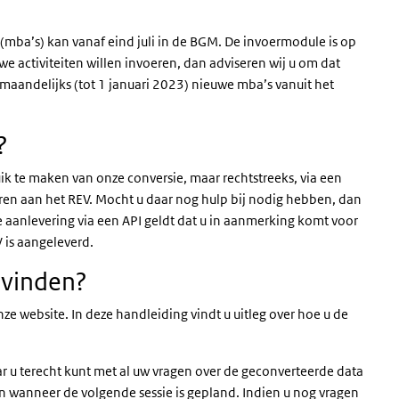
(mba’s) kan vanaf eind juli in de BGM. De invoermodule is op
e activiteiten willen invoeren, dan adviseren wij u om dat
aandelijks (tot 1 januari 2023) nieuwe mba’s vanuit het
?
k te maken van onze conversie, maar rechtstreeks, via een
ren aan het REV. Mocht u daar nog hulp bij nodig hebben, dan
e aanlevering via een API geldt dat u in aanmerking komt voor
 is aangeleverd.
 vinden?
ze website. In deze handleiding vindt u uitleg over hoe u de
ar u terecht kunt met al uw vragen over de geconverteerde data
ink)
en wanneer de volgende sessie is gepland. Indien u nog vragen