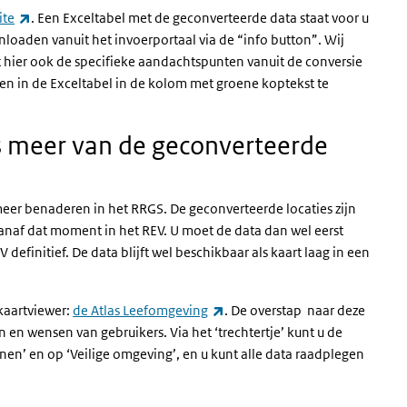
(externe link)
ite
. Een Exceltabel met de geconverteerde data staat voor u
oaden vanuit het invoerportaal via de “info button”. Wij
 hier ook de specifieke aandachtspunten vanuit de conversie
n in de Exceltabel in de kolom met groene koptekst te
 meer van de geconverteerde
 meer benaderen in het RRGS. De geconverteerde locaties zijn
vanaf dat moment in het REV. U moet de data dan wel eerst
 definitief. De data blijft wel beschikbaar als kaart laag in een
(externe link)
kaartviewer:
de Atlas Leefomgeving
. De overstap naar deze
 en wensen van gebruikers. Via het ‘trechtertje’ kunt u de
 tonen’ en op ‘Veilige omgeving’, en u kunt alle data raadplegen