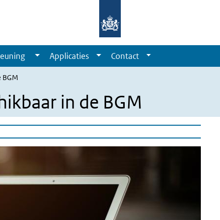
euning
Applicaties
Contact
de BGM
chikbaar in de BGM