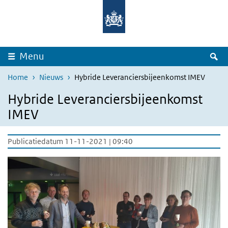
Overslaan en naar de inhoud gaan
Direct naar de hoofdnavigatie
Z
Menu
Home
Nieuws
Hybride Leveranciersbijeenkomst IMEV
Hybride Leveranciersbijeenkomst
IMEV
Publicatiedatum 11-11-2021 | 09:40