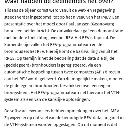
Waar hadden de deelnemers het over?
Tijdens de bijeenkomst werd vanuit de wet- en regelgeving
steeds verder ingezoomd, tot op het niveau van het IMEV. Een
presentatie over het model door Paul Janssen (Geonovum)
bood een helder inzicht. De ontwikkelaar gaf een demonstratie
met heldere toelichting over het REV. Het REV is bijna af. De
komende tijd vullen het REV-programmateam en de
bronhouders het REV. Hierbij komt de basisvulling vanuit het
RRGS. Op termijn is het de bedoeling dat de data die bij de
(gedelegeerd) bronhouders is geregistreerd, via een
automatische koppeling tussen twee computers (API) direct in
aan het REV wordt geleverd. Om dit mogelijk te maken, moeten
de gedelegeerd bronhouders beschikken over een eigen
bronsysteem. Het REV-programmateam ziet hiervoor het VTH-
systeem als een van de kansrijke oplossingen.
De software leveranciers hebben opmerkingen over het IMEV.
Zij wijzen er op dat veel van de benodigde REV-data, nog niet in
de VTH-systemen worden opgeslagen. Op dit moment is dat