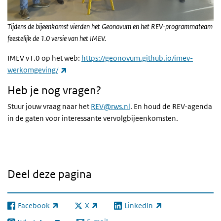
Tijdens de bijeenkomst vierden het Geonovum en het REV-programmateam
feestelijk de 1.0 versie van het IMEV.
IMEV v1.0 op het web:
https://geonovum.github.io/imev-
(externe link)
werkomgeving/
Heb je nog vragen?
Stuur jouw vraag naar het
REV@rws.nl
. En houd de REV-agenda
in de gaten voor interessante vervolgbijeenkomsten.
Deel deze pagina
Facebook
X
LinkedIn
(externe link)
(externe link)
(externe link)