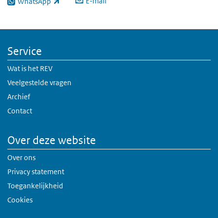
E-mail
WhatsApp
(externe link)
Service
Wat is het REV
Veelgestelde vragen
Archief
Contact
Over deze website
Over ons
Privacy statement
Toegankelijkheid
Cookies