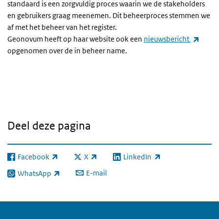
standaard is een zorgvuldig proces waarin we de stakeholders
en gebruikers graag meenemen. Dit beheerproces stemmen we
af met het beheer van het register.
(exter
Geonovum heeft op haar website ook een
nieuwsbericht
opgenomen over de in beheer name.
Deel deze pagina
Facebook
X
LinkedIn
(externe link)
(externe link)
(externe link)
E-mail
WhatsApp
(externe link)