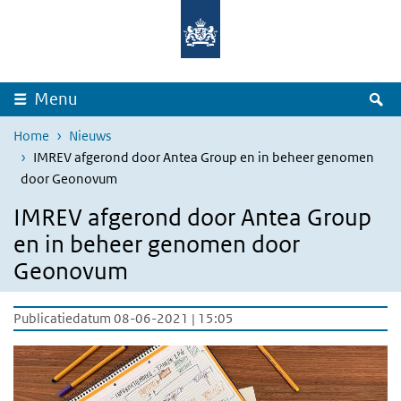
Overslaan en naar de inhoud gaan
Direct naar de hoofdnavigatie
Z
Menu
Home
Nieuws
IMREV afgerond door Antea Group en in beheer genomen
door Geonovum
IMREV afgerond door Antea Group
en in beheer genomen door
Geonovum
Publicatiedatum 08-06-2021 | 15:05