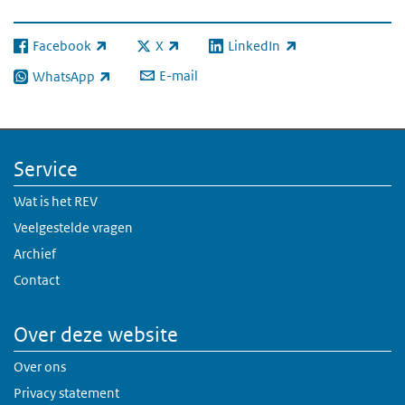
Facebook
X
LinkedIn
(externe link)
(externe link)
(externe link)
E-mail
WhatsApp
(externe link)
Service
Wat is het REV
Veelgestelde vragen
Archief
Contact
Over deze website
Over ons
Privacy statement