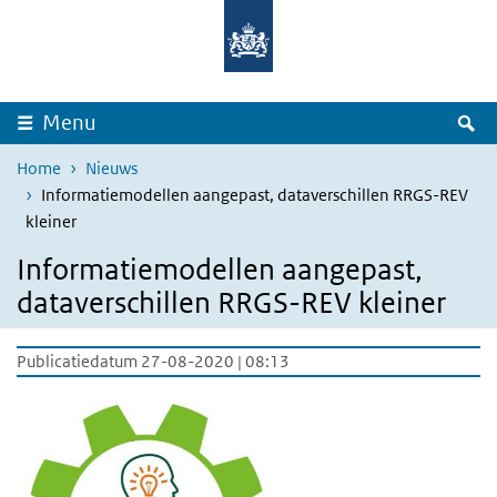
Overslaan en naar de inhoud gaan
Direct naar de hoofdnavigatie
Z
Menu
Home
Nieuws
Informatiemodellen aangepast, dataverschillen RRGS-REV
kleiner
Informatiemodellen aangepast,
dataverschillen RRGS-REV kleiner
Publicatiedatum 27-08-2020 | 08:13