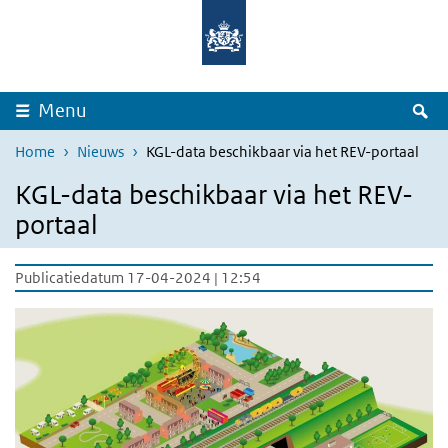
Overslaan en naar de inhoud gaan
Direct naar de hoofdnavigatie
Z
Menu
Home
Nieuws
KGL-data beschikbaar via het REV-portaal
KGL-data beschikbaar via het REV-
portaal
Publicatiedatum 17-04-2024 | 12:54