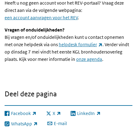
Heeft u nog geen account voor het REV-portaal? Vraag deze
direct aan via de volgende webpagina:
een account aanvragen voor het REV
.
Vragen of onduidelijkheden?
Bij vragen en/of onduidelijkheden kunt u contact opnemen
(externe link)
met onze helpdesk via ons
helpdesk formulier
.
Verder vindt
op dinsdag 7 mei vindt het eerste KGL bronhoudersoverleg
plaats. Kijk voor meer informatie in
onze agenda
.
Deel deze pagina
Facebook
X
LinkedIn
(externe link)
(externe link)
(externe link)
E-mail
WhatsApp
(externe link)