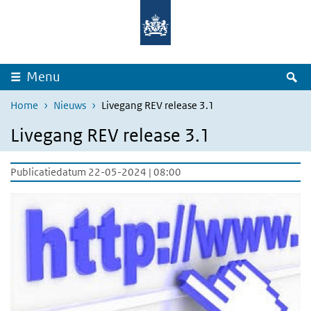
Overslaan en naar de inhoud gaan
Direct naar de hoofdnavigatie
Z
Menu
Home
Nieuws
Livegang REV release 3.1
Livegang REV release 3.1
Publicatiedatum 22-05-2024 | 08:00