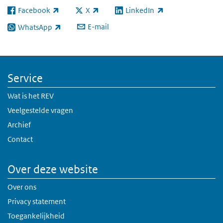
Facebook
X
LinkedIn
(externe link)
(externe link)
(externe link)
E-mail
WhatsApp
(externe link)
Service
Wat is het REV
Veelgestelde vragen
Archief
Contact
Over deze website
Over ons
Privacy statement
Toegankelijkheid