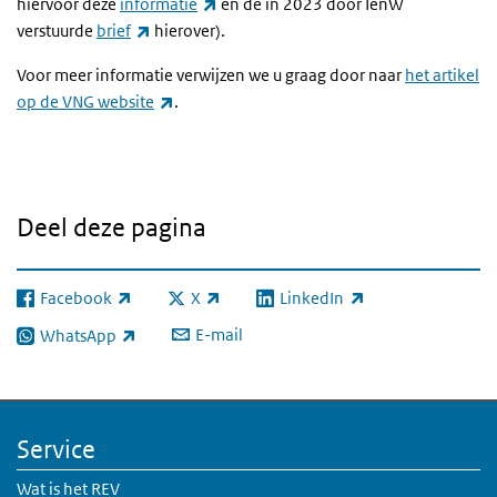
(externe link)
hiervoor deze
informatie
en de in 2023 door IenW
(externe link)
verstuurde
brief
hierover).
Voor meer informatie verwijzen we u graag door naar
het artikel
(externe link)
op de VNG website
.
Deel deze pagina
Facebook
X
LinkedIn
(externe link)
(externe link)
(externe link)
E-mail
WhatsApp
(externe link)
Service
Wat is het REV