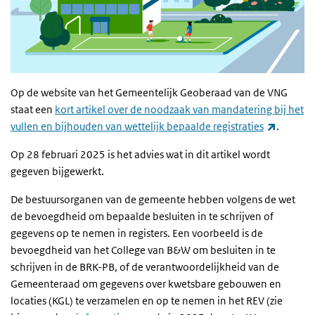
Op de website van het Gemeentelijk Geoberaad van de VNG
staat een
kort artikel over de noodzaak van mandatering bij het
(externe
vullen en bijhouden van wettelijk bepaalde registraties
.
Op 28 februari 2025 is het advies wat in dit artikel wordt
gegeven bijgewerkt.
De bestuursorganen van de gemeente hebben volgens de wet
de bevoegdheid om bepaalde besluiten in te schrijven of
gegevens op te nemen in registers. Een voorbeeld is de
bevoegdheid van het College van B&W om besluiten in te
schrijven in de BRK-PB, of de verantwoordelijkheid van de
Gemeenteraad om gegevens over kwetsbare gebouwen en
locaties (KGL) te verzamelen en op te nemen in het REV (zie