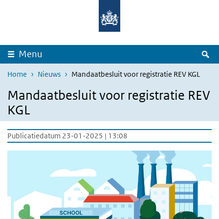
Overslaan en naar de inhoud gaan
Direct naar de hoofdnavigatie
Z
Menu
Home
Nieuws
Mandaatbesluit voor registratie REV KGL
Mandaatbesluit voor registratie REV
KGL
Publicatiedatum 23-01-2025 | 13:08